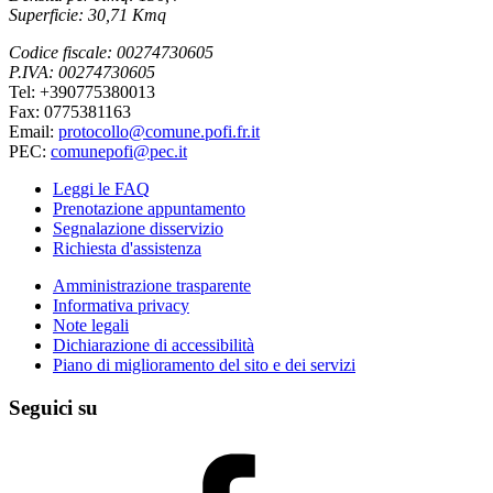
Superficie: 30,71 Kmq
Codice fiscale: 00274730605
P.IVA: 00274730605
Tel: +390775380013
Fax: 0775381163
Email:
protocollo@comune.pofi.fr.it
PEC:
comunepofi@pec.it
Leggi le FAQ
Prenotazione appuntamento
Segnalazione disservizio
Richiesta d'assistenza
Amministrazione trasparente
Informativa privacy
Note legali
Dichiarazione di accessibilità
Piano di miglioramento del sito e dei servizi
Seguici su