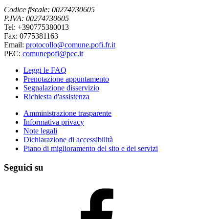
Codice fiscale: 00274730605
P.IVA: 00274730605
Tel: +390775380013
Fax: 0775381163
Email:
protocollo@comune.pofi.fr.it
PEC:
comunepofi@pec.it
Leggi le FAQ
Prenotazione appuntamento
Segnalazione disservizio
Richiesta d'assistenza
Amministrazione trasparente
Informativa privacy
Note legali
Dichiarazione di accessibilità
Piano di miglioramento del sito e dei servizi
Seguici su