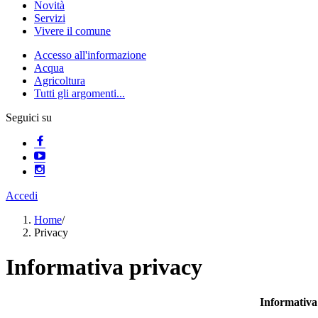
Novità
Servizi
Vivere il comune
Accesso all'informazione
Acqua
Agricoltura
Tutti gli argomenti...
Seguici su
Accedi
Home
/
Privacy
Informativa privacy
Informativa 