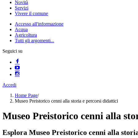
Novità
Servizi
Vivere il comune
Accesso all'informazione
Acqua
Agricoltura
Tutti gli argomenti...
Seguici su
Accedi
Home Page
/
Museo Preistorico cenni alla storia e percorsi didattici
Museo Preistorico cenni alla stor
Esplora Museo Preistorico cenni alla storia