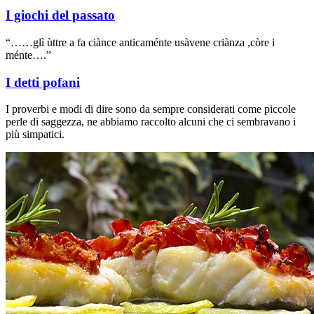
I giochi del passato
“……glì ùttre a fa ciànce anticaménte usàvene criànza ,còre i
ménte….”
I detti pofani
I proverbi e modi di dire sono da sempre considerati come piccole
perle di saggezza, ne abbiamo raccolto alcuni che ci sembravano i
più simpatici.